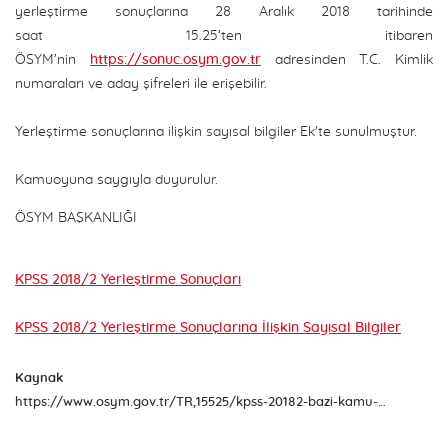
yerleştirme sonuçlarına 28 Aralık 2018 tarihinde
saat 15.25’ten itibaren
ÖSYM’nin
https://sonuc.osym.gov.tr
adresinden T.C. Kimlik
numaraları ve aday şifreleri ile erişebilir.
Yerleştirme sonuçlarına ilişkin sayısal bilgiler Ek'te sunulmuştur.
Kamuoyuna saygıyla duyurulur.
ÖSYM BAŞKANLIĞI
KPSS 2018/2 Yerleştirme Sonuçları
KPSS 2018/2 Yerleştirme Sonuçlarına İlişkin Sayısal Bilgiler
Kaynak
https://www.osym.gov.tr/TR,15525/kpss-20182-bazi-kamu-kurum-ve-kuruluslarinin-kadro-ve-pozisyonlarina-yerlestirme-sonuclari-aciklandi-28122018.html