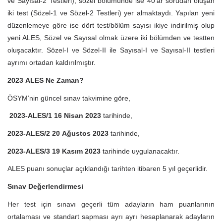
ve Sayısal-2 Testleri); sözel bölümünde ise 40’ar sorudan oluşan
iki test (Sözel-1 ve Sözel-2 Testleri) yer almaktaydı. Yapılan yeni
düzenlemeye göre ise dört test/bölüm sayısı ikiye indirilmiş olup
yeni ALES, Sözel ve Sayısal olmak üzere iki bölümden ve testten
oluşacaktır. Sözel-I ve Sözel-II ile Sayısal-I ve Sayısal-II testleri
ayrımı ortadan kaldırılmıştır.
2023 ALES Ne Zaman?
ÖSYM’nin güncel sınav takvimine göre,
2023-ALES/1
16 Nisan
2023
tarihinde,
2023-ALES/2
20 Ağustos 2023
tarihinde,
2023-ALES/3 19 Kasım 2023
tarihinde uygulanacaktır.
ALES puanı sonuçlar açıklandığı tarihten itibaren 5 yıl geçerlidir.
Sınav Değerlendirmesi
Her test için sınavı geçerli tüm adayların ham puanlarının
ortalaması ve standart sapması ayrı ayrı hesaplanarak adayların