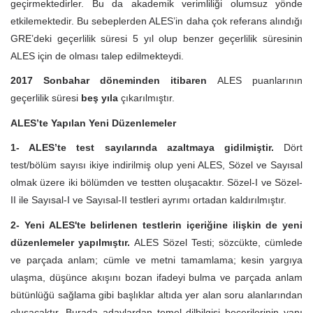
geçirmektedirler. Bu da akademik verimliliği olumsuz yönde
etkilemektedir. Bu sebeplerden ALES’in daha çok referans alındığı
GRE’deki geçerlilik süresi 5 yıl olup benzer geçerlilik süresinin
ALES için de olması talep edilmekteydi.
2017 Sonbahar döneminden itibaren
ALES puanlarının
geçerlilik süresi
beş yıla
çıkarılmıştır.
ALES’te Yapılan Yeni Düzenlemeler
1- ALES’te test sayılarında azaltmaya gidilmiştir.
Dört
test/bölüm sayısı ikiye indirilmiş olup yeni ALES, Sözel ve Sayısal
olmak üzere iki bölümden ve testten oluşacaktır. Sözel-I ve Sözel-
II ile Sayısal-I ve Sayısal-II testleri ayrımı ortadan kaldırılmıştır.
2- Yeni ALES'te belirlenen testlerin içeriğine ilişkin de yeni
düzenlemeler yapılmıştır.
ALES Sözel Testi; sözcükte, cümlede
ve parçada anlam; cümle ve metni tamamlama; kesin yargıya
ulaşma, düşünce akışını bozan ifadeyi bulma ve parçada anlam
bütünlüğü sağlama gibi başlıklar altıda yer alan soru alanlarından
oluşacaktır. Burada adaylardan temel dilbilgisi becerilerinin yanı