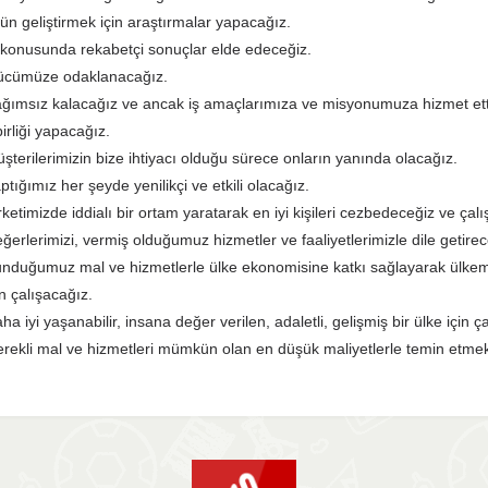
ün geliştirmek için araştırmalar yapacağız.
 konusunda rekabetçi sonuçlar elde edeceğiz.
cümüze odaklanacağız.
ğımsız kalacağız ve ancak iş amaçlarımıza ve misyonumuza hizmet etti
birliği yapacağız.
şterilerimizin bize ihtiyacı olduğu sürece onların yanında olacağız.
ptığımız her şeyde yenilikçi ve etkili olacağız.
rketimizde iddialı bir ortam yaratarak en iyi kişileri cezbedeceğiz ve çalı
ğerlerimizi, vermiş olduğumuz hizmetler ve faaliyetlerimizle dile getirec
nduğumuz mal ve hizmetlerle ülke ekonomisine katkı sağlayarak ülkem
in çalışacağız.
ha iyi yaşanabilir, insana değer verilen, adaletli, gelişmiş bir ülke için ç
rekli mal ve hizmetleri mümkün olan en düşük maliyetlerle temin etme