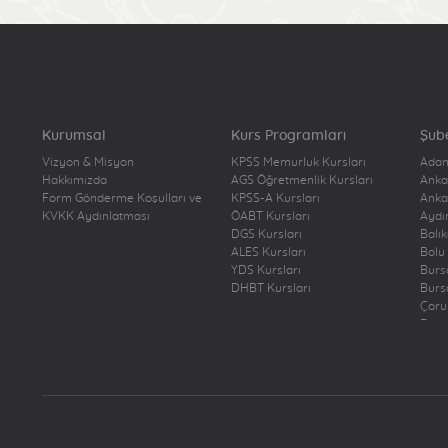
Kurumsal
Kurs Programları
Şub
Vizyon & Misyon
KPSS Memurluk Kursları
Ada
Hakkımızda
AGS Öğretmenlik Kursları
Anka
Form Gönderme Koşulları ve
KPSS-A Kursları
Anka
KVKK Aydınlatması
ÖABT Kursları
Aydı
DGS Kursları
Balı
ALES Kursları
Bolu
YDS Kursları
Burs
DHBT Kursları
Burs
Çor
Deni
Diya
Edir
Elaz
Erzi
Erzu
Eski