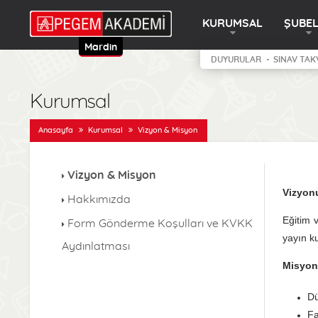
KURUMSAL
ŞUBE
Mardin
DUYURULAR
SINAV TAK
Kurumsal
Anasayfa
Kurumsal
Vizyon & Misyon
Vizyon & Misyon
Vizyon
Hakkımızda
Eğitim 
Form Gönderme Koşulları ve KVKK
yayın ku
Aydınlatması
Misyo
Dü
Fa