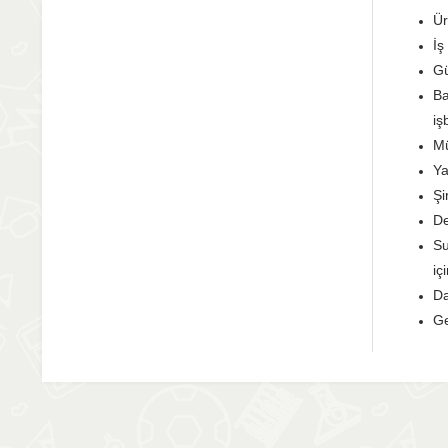
Ür
İş
Gü
Ba
iş
Mü
Ya
Şi
De
Su
iç
Da
Ge