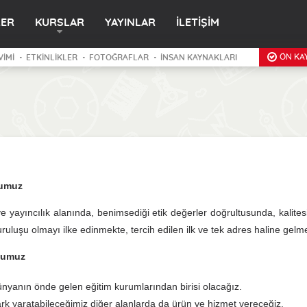
LER
KURSLAR
YAYINLAR
İLETİŞİM
ÖN KAY
VİMİ
ETKİNLİKLER
FOTOĞRAFLAR
İNSAN KAYNAKLARI
umuz
ve yayıncılık alanında, benimsediği etik değerler doğrultusunda, kalit
ruluşu olmayı ilke edinmekte, tercih edilen ilk ve tek adres haline gelm
numuz
nyanın önde gelen eğitim kurumlarından birisi olacağız.
rk yaratabileceğimiz diğer alanlarda da ürün ve hizmet vereceğiz.