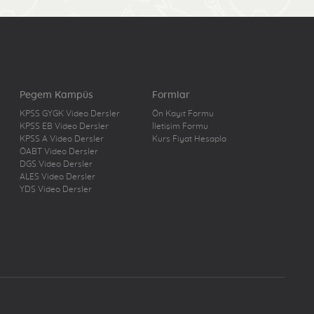
Pegem Kampüs
Formlar
KPSS GYGK Video Dersler
Ön Kayıt Formu
KPSS EB Video Dersler
İletişim Formu
KPSS A Video Dersler
Kurs Fiyat Hesapla
ÖABT Video Dersler
DGS Video Dersler
ALES Video Dersler
YDS Video Dersler