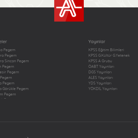
eler
Yayınlar
na Pegem
KPSS Eğitim Bilimleri
ra Pegem
KPSS G.Kültür G.Yetenek
ra Sincan Pegem
KPSS A Grubu
n Pegem
ÖABT Yayınları
kesir Pegem
DGS Yayınları
 Pegem
ALES Yayınları
a Pegem
YDS Yayınları
a Görükle Pegem
YÖKDİL Yayınları
um Pegem
zli Pegem
rbakır Pegem
ne Pegem
ığ Pegem
ncan Pegem
rum Pegem
şehir Pegem