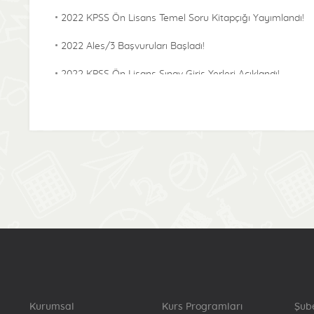
2022 KPSS Ön Lisans Temel Soru Kitapçığı Yayımlandı!
2022 Ales/3 Başvuruları Başladı!
2022 KPSS Ön Lisans Sınav Giriş Yerleri Açıklandı!
2022 KPSS Alan Bilgisi Temel Soru Kitapçığı
Yayımlandı!
2022-KPSS ÖABT Sınav Giriş Yerleri Açıklandı!
2022 Lisans KPSS Başvuru Bilgilerinde Sınava Denklik
Puanı İçin Katılma Durumu Bilgisinde Güncelleme
Başladı!
2022 Lisans Temel Soru Kitapçığı Yayımlandı!
2022-KPSS Alan Bilgisi Sınav Giriş Yerleri Açıklandı!
2022-Yökdil/2 Cevap Kağıtları Yayımlandı!
Kurumsal
Kurs Programları
Şub
2022-KPSS Lisans Sınav Giriş Yerleri Açıklandı!