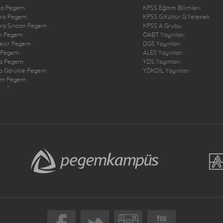
na Pegem
KPSS Eğitim Bilimleri
ra Pegem
KPSS G.Kültür G.Yetenek
ra Sincan Pegem
KPSS A Grubu
n Pegem
ÖABT Yayınları
kesir Pegem
DGS Yayınları
 Pegem
ALES Yayınları
a Pegem
YDS Yayınları
a Görükle Pegem
YÖKDİL Yayınları
um Pegem
zli Pegem
rbakır Pegem
ne Pegem
ığ Pegem
ncan Pegem
rum Pegem
şehir Pegem
antep Pegem
y Dörtyol Pegem
nbul Bakırköy Pegem
nbul Çekmeköy Pegem
nbul Kadıköy Pegem
nbul Pendik Pegem
nbul Ümraniye Pegem
r Pegem
eri Pegem