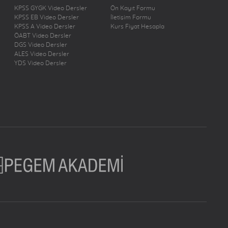
KPSS GYGK Video Dersler
Ön Kayıt Formu
KPSS EB Video Dersler
İletişim Formu
KPSS A Video Dersler
Kurs Fiyat Hesapla
ÖABT Video Dersler
DGS Video Dersler
ALES Video Dersler
YDS Video Dersler