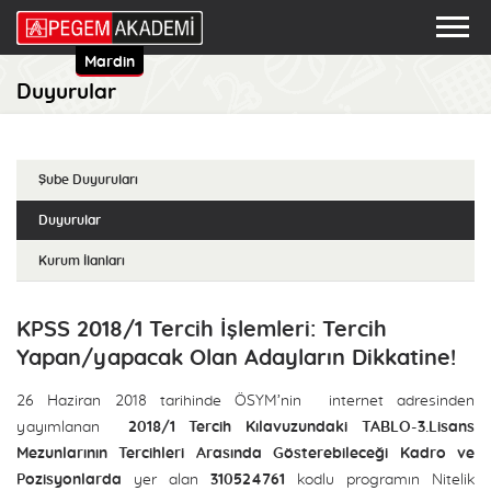
Mardin
Duyurular
Şube Duyuruları
Duyurular
Kurum İlanları
KPSS 2018/1 Tercih İşlemleri: Tercih
Yapan/yapacak Olan Adayların Dikkatine!
26 Haziran 2018 tarihinde ÖSYM’nin internet adresinden
yayımlanan
2018/1 Tercih Kılavuzundaki TABLO-3.Lisans
Mezunlarının Tercihleri Arasında Gösterebileceği Kadro ve
Pozisyonlarda
yer alan
310524761
kodlu programın Nitelik