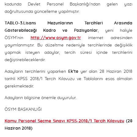
kodunda Devlet Personel Başkanlığı’ndan gelen yazı
doğrultusunda güncelleme yapılmıştır.
TABLO-3.Lisans Mezunlarının Tercihleri Arasında
Gösterebileceği Kadro ve Pozisyonlar
, yeni haliyle
ÖSYM’nin
http://www.osym.gov.tr
internet adresinden
yayımlanmıştır. Bu düzeltme nedeniyle tercihlerinde değişiklik
yapmak isteyen adaylar, tercih süresi içinde tercihlerini
değiştirebileceklerdir.
Adayların tercihlerini yaparken
Ek'te
yer alan 28 Haziran 2018
tarihli KPSS 2018/1 Tercih Kılavuzu ve Tablolarını esas almaları
gerekmektedir.
Adayların bilgisine önemle duyurulur.
ÖSYM BAŞKANLIĞI
Kamu Personel Seçme Sınavı KPSS-2018/1 Tercih Kılavuzu
(28
Haziran 2018)