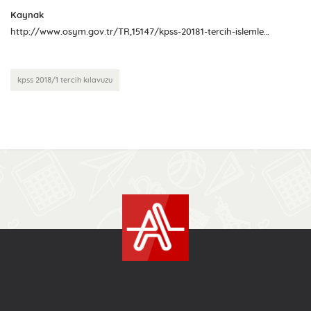
Kaynak
http://www.osym.gov.tr/TR,15147/kpss-20181-tercih-islemleri-tercih-yapanyapacak-olan-adaylarin-dikkatine-28062018.html
kpss 2018/1 tercih kılavuzu