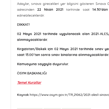
Adaylar, sınava girecekleri yer bilgisini gösteren Sınava 
adresinden
22 Nisan 2021
tarihinde saat
14.30'dan
edinebileceklerdir.
DİKKAT!
02 Mayıs 2021 tarihinde uygulanacak olan 2021-ALES/1
alınmayacaklardır.
Kırgızistan/Bişkek için 02 Mayıs 2021 tarihinde sınav 
saat 13.00’ten sonra sınav binalarına alınmayacaklardır.
Kamuoyuna saygıyla duyurulur.
ÖSYM BAŞKANLIĞI
Temel Kurallar
Kaynak
https://www.osym.gov.tr/TR,21062/2021-ales1-sinava-g