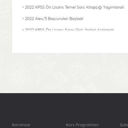
2022 KPSS Ön Lisans Temel Soru Kitapçığı Yayımlandı!
2022 Ales/3 Başvuruları Başladı!
2022 KPSS Ön Lisans Sınav Giriş Yerleri Açıklandı!
2022 KPSS Alan Bilgisi Temel Soru Kitapçığı
Yayımlandı!
2022-KPSS ÖABT Sınav Giriş Yerleri Açıklandı!
2022 Lisans KPSS Başvuru Bilgilerinde Sınava Denklik
Puanı İçin Katılma Durumu Bilgisinde Güncelleme
Başladı!
2022 Lisans Temel Soru Kitapçığı Yayımlandı!
2022-KPSS Alan Bilgisi Sınav Giriş Yerleri Açıklandı!
2022-Yökdil/2 Cevap Kağıtları Yayımlandı!
Kurumsal
Kurs Programları
Şub
2022-KPSS Lisans Sınav Giriş Yerleri Açıklandı!