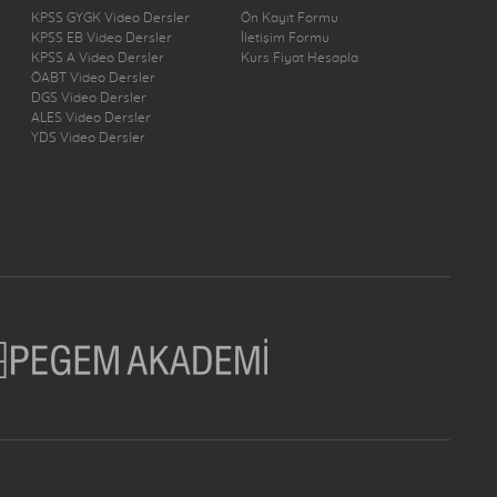
KPSS GYGK Video Dersler
Ön Kayıt Formu
KPSS EB Video Dersler
İletişim Formu
KPSS A Video Dersler
Kurs Fiyat Hesapla
ÖABT Video Dersler
DGS Video Dersler
ALES Video Dersler
YDS Video Dersler