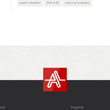
pegem akademi
2021 ALES
sınava giriş belgesi
eler
Yayınlar