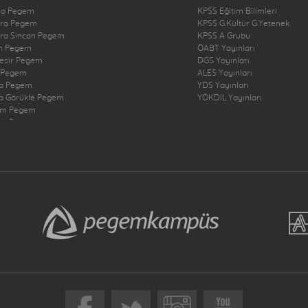
na Pegem
KPSS Eğitim Bilimleri
ra Pegem
KPSS G.Kültür G.Yetenek
ra Sincan Pegem
KPSS A Grubu
n Pegem
ÖABT Yayınları
kesir Pegem
DGS Yayınları
 Pegem
ALES Yayınları
a Pegem
YDS Yayınları
a Görükle Pegem
YÖKDİL Yayınları
um Pegem
zli Pegem
rbakır Pegem
ne Pegem
ığ Pegem
ncan Pegem
rum Pegem
şehir Pegem
antep Pegem
y Dörtyol Pegem
nbul Bakırköy Pegem
nbul Çekmeköy Pegem
nbul Kadıköy Pegem
nbul Pendik Pegem
nbul Ümraniye Pegem
r Pegem
eri Pegem