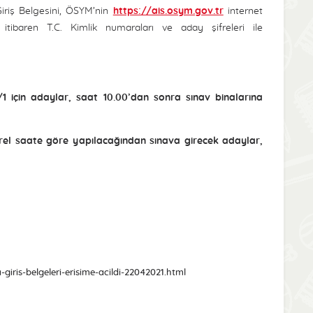
Giriş Belgesini, ÖSYM’nin
https://ais.osym.gov.tr
internet
itibaren T.C. Kimlik numaraları ve aday şifreleri ile
 için adaylar, saat 10.00’dan sonra sınav binalarına
yerel saate göre yapılacağından sınava girecek adaylar,
iris-belgeleri-erisime-acildi-22042021.html