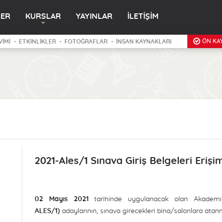
LER
KURSLAR
YAYINLAR
İLETİŞİM
ÖN KAY
VİMİ
ETKİNLİKLER
FOTOĞRAFLAR
İNSAN KAYNAKLARI
2021-Ales/1 Sınava Giriş Belgeleri Erişim
02 Mayıs 2021
tarihinde uygulanacak olan Akademi
ALES/1)
adaylarının, sınava girecekleri bina/salonlara ata