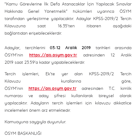
“Kamu Görevlerine İlk Defa Atanacaklar İçin Yapılacak Sınavlar
Hakkında Genel Yönetmelik” hükümleri uyarınca ÖSYM
tarafından yerleştirme yapılacaktır. Adaylar KPSS-2019/2 Tercih
Kılavuzuna saat 16.35'ten itibaren aşağıdaki
bağlantıdan erişebileceklerdir.
Adaylar, tercihlerini
03-12 Aralık 2019
tarihleri arasında
ÖSYM’nin
https://ais.osym.gov.tr
adresinden 12 Aralık
2019 saat 23.59'a kadar yapabileceklerdir.
Tercih işlemleri, Ek’te yer alan KPSS-2019/2 Tercih
Kılavuzu kurallarına göre,
ÖSYM'nin
https://ais.osym.gov.tr
adresinden T.C. kimlik
numarası ve aday şifresi kullanılarak bireysel olarak
yapılacaktır. Adayların tercih işlemleri için kılavuzu dikkatlice
incelemeleri önem arz etmektedir.
Kamuoyuna saygıyla duyurulur.
ÖSYM BAŞKANLIĞI