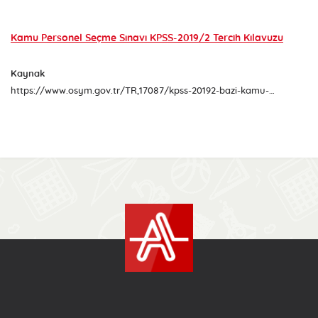
Kamu Personel Seçme Sınavı KPSS-2019/2 Tercih Kılavuzu
Kaynak
https://www.osym.gov.tr/TR,17087/kpss-20192-bazi-kamu-kurum-ve-kuruluslarinin-kadro-ve-pozisyonlarina-yerlestirme-yapmak-icin-adaylardan-tercih-alinmasi-26112019.html