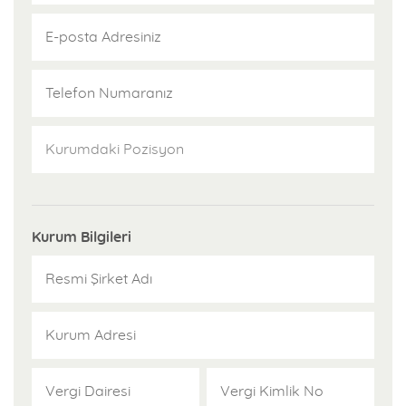
ve başarısını kanıtlamış akademik ve sınava hazırlık yayınları
üretmektedir. Franchise şubelerine, kursiyerlere sağlanacak
yayınlar ile ilgili ekonomik avantajlar sunar. Şubelerinde başarı ve
kârlılığın sağlanması için yayın desteği sağlar.
Uzaktan Eğitim Desteği
Türkiye'de yapılan sınavlara yönelik hazırlık için adaylara, uzman
kadromuz tarafından hazırlanan video dersler Pegem.Tv markası
altında sunulur.
Kurum Bilgileri