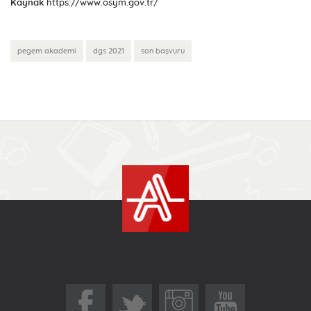
Kaynak
https://www.osym.gov.tr/
pegem akademi
dgs 2021
son başvuru