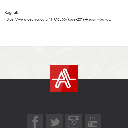
Kaynak
https://www.osym.gov.tr/TR,16866/kpss-20194-saglik-bakanliginin-sozlesmeli-pozisyonlarina-yerlestirme-yapmak-icin-adaylardan-tercih-alinmasi-31072019.html