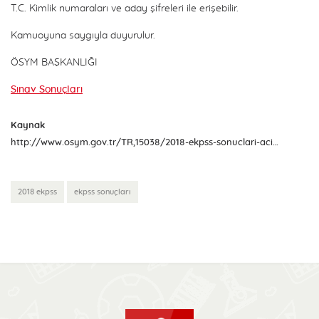
T.C. Kimlik numaraları ve aday şifreleri ile erişebilir.
Kamuoyuna saygıyla duyurulur.
ÖSYM BAŞKANLIĞI
Sınav Sonuçları
Kaynak
http://www.osym.gov.tr/TR,15038/2018-ekpss-sonuclari-aciklandi-17052018.html
2018 ekpss
ekpss sonuçları