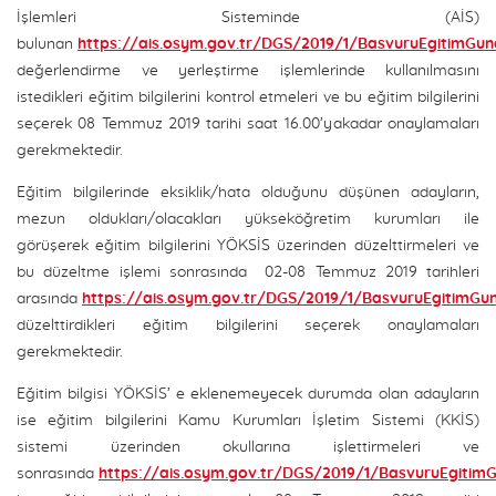
İşlemleri Sisteminde (AİS)
bulunan
https://ais.osym.gov.tr/DGS/2019/1/BasvuruEgitimGun
değerlendirme ve yerleştirme işlemlerinde kullanılmasını
istedikleri eğitim bilgilerini kontrol etmeleri ve bu eğitim bilgilerini
seçerek 08 Temmuz 2019 tarihi saat 16.00’yakadar onaylamaları
gerekmektedir.
Eğitim bilgilerinde eksiklik/hata olduğunu düşünen adayların,
mezun oldukları/olacakları yükseköğretim kurumları ile
görüşerek eğitim bilgilerini YÖKSİS üzerinden düzelttirmeleri ve
bu düzeltme işlemi sonrasında 02-08 Temmuz 2019 tarihleri
arasında
https://ais.osym.gov.tr/DGS/2019/1/BasvuruEgitimGu
düzelttirdikleri eğitim bilgilerini seçerek onaylamaları
gerekmektedir.
Eğitim bilgisi YÖKSİS’ e eklenemeyecek durumda olan adayların
ise eğitim bilgilerini Kamu Kurumları İşletim Sistemi (KKİS)
sistemi üzerinden okullarına işlettirmeleri ve
sonrasında
https://ais.osym.gov.tr/DGS/2019/1/BasvuruEgitimG